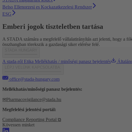
Belso Ellenorzesi es Kockazatkezelesi Rendszer
ESG
Emberi jogok tiszteletben tartása
A STADA számára a megfelelő vállalatirányítás azt jelenti, hogy a f
összhangban törekszik a gazdasági siker elérése felé.
STADA HUNGARY
A stada-ról
Etika
Mellékhatás / minőségi panasz bejelentés
Általán
LÉPJ VELÜNK KAPCSOLATBA:
office@stada-hungary.com
Mellékhatás/minőségi panasz bejelentés:
✉
Pharmacovigilance@stada.hu
Megfelelési jelentési portál:
Compliance Reporting Portal ⧉
Kövessen minket