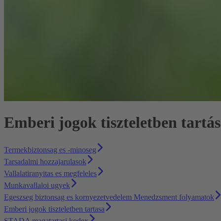
Emberi jogok tiszteletben tartá
Termekbiztonsag es -minoseg
Tarsadalmi hozzajarulasok
Vallalatiranyitas es megfeleles
Munkavallaloi ugyek
Egeszseg biztonsag es kornyezetvedelem Menedzsment folyamatok
Emberi jogok tiszteletben tartasa
STADA magatartasi kodex