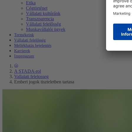
Etika
Cégtörténet
Vállalati kultúránk
Transzparencia
Vállalati felelősség
Munkavállalói ügyek
Termékeink
Vállalati felelősség
Mellékhatás bejelentés
Karrierek
Impresszum
A STADA-rol
Vallalati felelosseg
Emberi jogok tiszteletben tartasa