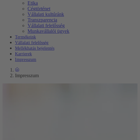
Etika
Cégtörténet
Vállalati kultúránk
Transzparencia
Vállalati felelősség
Munkavállalói ügyek
Termékeink
Vállalati felelősség
Mellékhatás bejelentés
Karrierek
Impresszum
Impresszum