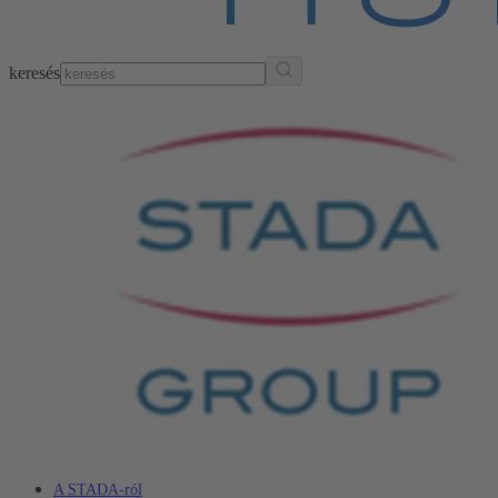
keresés
A STADA-ról