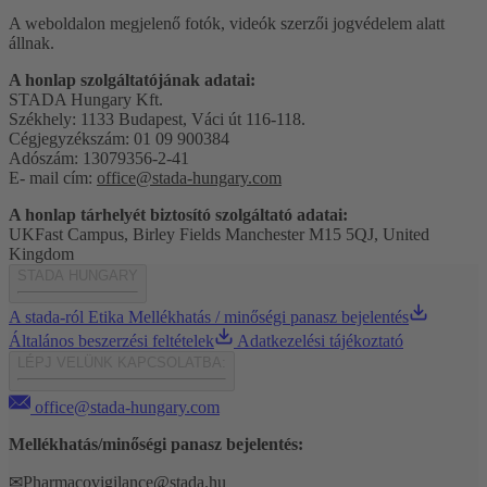
A weboldalon megjelenő fotók, videók szerzői jogvédelem alatt
állnak.
A honlap szolgáltatójának adatai:
STADA Hungary Kft.
Székhely: 1133 Budapest, Váci út 116-118.
Cégjegyzékszám: 01 09 900384
Adószám: 13079356-2-41
E- mail cím:
office@stada-hungary.com
A honlap tárhelyét biztosító szolgáltató adatai:
UKFast Campus, Birley Fields Manchester M15 5QJ, United
Kingdom
STADA HUNGARY
A stada-ról
Etika
Mellékhatás / minőségi panasz bejelentés
Általános beszerzési feltételek
Adatkezelési tájékoztató
LÉPJ VELÜNK KAPCSOLATBA:
office@stada-hungary.com
Mellékhatás/minőségi panasz bejelentés:
✉
Pharmacovigilance@stada.hu