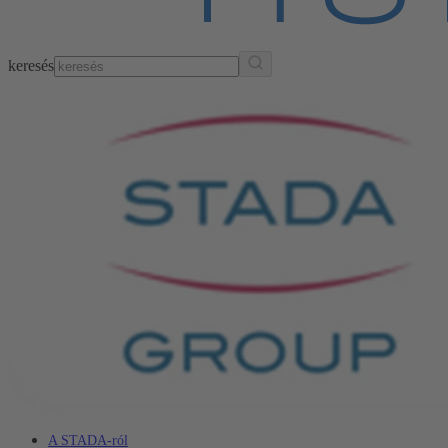
keresés
A STADA-ról