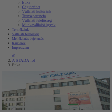
Etika
Cégtörténet
Vállalati kultúránk
Transzparencia
Vállalati felelősség
Munkavállalói ügyek
Termékeink
Vállalati felelősség
Mellékhatás bejelentés
Karrierek
Impresszum
A STADA-rol
Etika