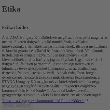
Etika
Etikai kódex
A STADA Hungary Kft elkötelezte magát az etikus piaci magatartás
mellett. Sikereit dolgozói kiváló munkájának, a vállalati
innovációnak, a termékek magas minőségének, illetve a megbízható
és korrekt gyártási és ellátási hálózatának köszönheti. Vállalatunk
tiszteletben és magára nézve minden körülmények közt
követendőnek tartja a hatályos jogszabályokat. Ugyanezt várja el
dolgozóitól és üzleti partnereitől. Azonban jogi kereteken is
túlmutatva tevékenységünket általánosságban az átláthatóság,
tisztesség és becsületesség vezérli. Annak érdekében, hogy a
gyógyszeripar jogszerű és etikus működéséhez hozzájáruljon, a
STADA Hungary Kft magára nézve kötelezőnek tekinti a négy
nagy gyógyszergyártói szövetség által elfogadott Gyógyszer-
kommunikáció Etikai Kódexét. Az etikai kódex az etikus
gyógyszeripari kommunikáció és kereskedelem alapelveit rögzíti.
Töltse le a Gyógyszer-kommunikáció Etikai Kódexét
STADA HUNGARY