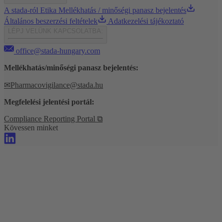
A stada-ról
Etika
Mellékhatás / minőségi panasz bejelentés
Általános beszerzési feltételek
Adatkezelési tájékoztató
LÉPJ VELÜNK KAPCSOLATBA:
office@stada-hungary.com
Mellékhatás/minőségi panasz bejelentés:
✉
Pharmacovigilance@stada.hu
Megfelelési jelentési portál:
Compliance Reporting Portal ⧉
Kövessen minket