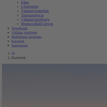
Etika
Cégtörténet
Vállalati kultúránk
Transzparencia
Vállalati felelősség
Munkavállalói ügyek
Termékeink
Vállalati felelősség
Mellékhatás bejelentés
Karrierek
Impresszum
Karrierek