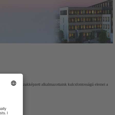
ötelezett és szakképzett alkalmazottaink kulcsfontosságú elemei a