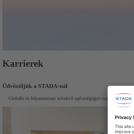
Karrierek
Üdvözöljük a STADA-nál
Globális és folyamatosan növekvő egészségügyi csoportként az emb