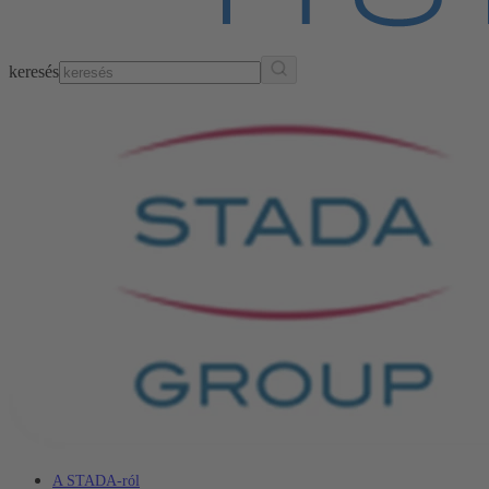
keresés
A STADA-ról