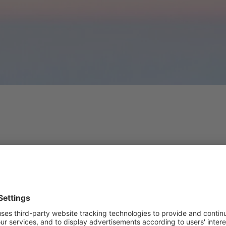
erek egészségének és jóllétének szenteltük magunkat. Tudjuk, hogy elk
STADA sikerének.