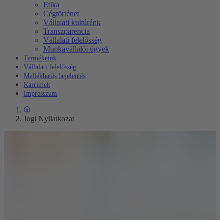
Etika
Cégtörténet
Vállalati kultúránk
Transzparencia
Vállalati felelősség
Munkavállalói ügyek
Termékeink
Vállalati felelősség
Mellékhatás bejelentés
Karrierek
Impresszum
Jogi Nyilatkozat