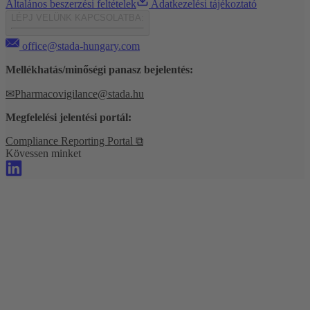
Általános beszerzési feltételek
Adatkezelési tájékoztató
LÉPJ VELÜNK KAPCSOLATBA:
office@stada-hungary.com
Mellékhatás/minőségi panasz bejelentés:
✉
Pharmacovigilance@stada.hu
Megfelelési jelentési portál:
Compliance Reporting Portal ⧉
Kövessen minket