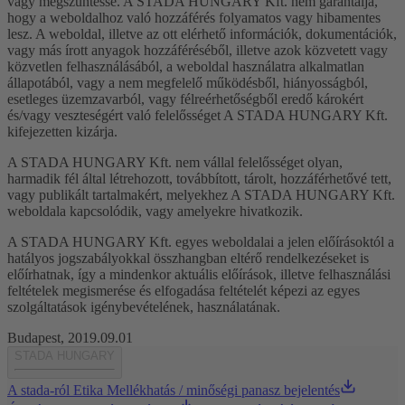
vagy megszüntesse. A STADA HUNGARY Kft. nem garantálja,
hogy a weboldalhoz való hozzáférés folyamatos vagy hibamentes
lesz. A weboldal, illetve az ott elérhető információk, dokumentációk,
vagy más írott anyagok hozzáféréséből, illetve azok közvetett vagy
közvetlen felhasználásából, a weboldal használatra alkalmatlan
állapotából, vagy a nem megfelelő működésből, hiányosságból,
esetleges üzemzavarból, vagy félreérhetőségből eredő károkért
és/vagy veszteségért való felelősséget A STADA HUNGARY Kft.
kifejezetten kizárja.
A STADA HUNGARY Kft. nem vállal felelősséget olyan,
harmadik fél által létrehozott, továbbított, tárolt, hozzáférhetővé tett,
vagy publikált tartalmakért, melyekhez A STADA HUNGARY Kft.
weboldala kapcsolódik, vagy amelyekre hivatkozik.
A STADA HUNGARY Kft. egyes weboldalai a jelen előírásoktól a
hatályos jogszabályokkal összhangban eltérő rendelkezéseket is
előírhatnak, így a mindenkor aktuális előírások, illetve felhasználási
feltételek megismerése és elfogadása feltételét képezi az egyes
szolgáltatások igénybevételének, használatának.
Budapest, 2019.09.01
STADA HUNGARY
A stada-ról
Etika
Mellékhatás / minőségi panasz bejelentés