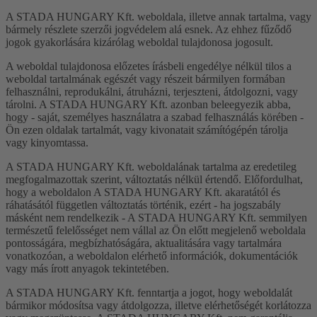
A STADA HUNGARY Kft. weboldala, illetve annak tartalma, vagy
bármely részlete szerzői jogvédelem alá esnek. Az ehhez fűződő
jogok gyakorlására kizárólag weboldal tulajdonosa jogosult.
A weboldal tulajdonosa előzetes írásbeli engedélye nélkül tilos a
weboldal tartalmának egészét vagy részeit bármilyen formában
felhasználni, reprodukálni, átruházni, terjeszteni, átdolgozni, vagy
tárolni. A STADA HUNGARY Kft. azonban beleegyezik abba,
hogy - saját, személyes használatra a szabad felhasználás körében -
Ön ezen oldalak tartalmát, vagy kivonatait számítógépén tárolja
vagy kinyomtassa.
A STADA HUNGARY Kft. weboldalának tartalma az eredetileg
megfogalmazottak szerint, változtatás nélkül értendő. Előfordulhat,
hogy a weboldalon A STADA HUNGARY Kft. akaratától és
ráhatásától független változtatás történik, ezért - ha jogszabály
másként nem rendelkezik - A STADA HUNGARY Kft. semmilyen
természetű felelősséget nem vállal az Ön előtt megjelenő weboldala
pontosságára, megbízhatóságára, aktualitására vagy tartalmára
vonatkozóan, a weboldalon elérhető információk, dokumentációk
vagy más írott anyagok tekintetében.
A STADA HUNGARY Kft. fenntartja a jogot, hogy weboldalát
bármikor módosítsa vagy átdolgozza, illetve elérhetőségét korlátozza