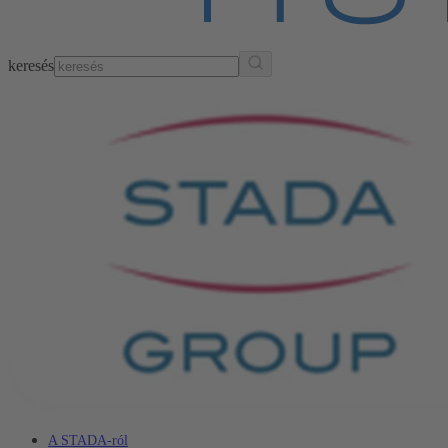
keresés
A STADA-ról