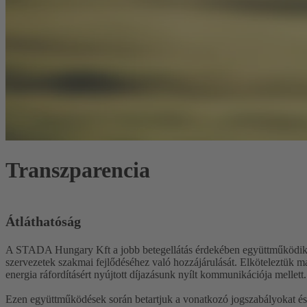
Transzparencia
Átláthatóság
A STADA Hungary Kft a jobb betegellátás érdekében együttműködik e
szervezetek szakmai fejlődéséhez való hozzájárulását. Elköteleztük ma
energia ráfordításért nyújtott díjazásunk nyílt kommunikációja mellett.
Ezen együttműködések során betartjuk a vonatkozó jogszabályokat és 