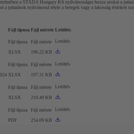
rtelmében a STADA Hungary Kft nyilvánosságra hozza azokat a juttatás
ol a juttatások nyilvánossá tétele a betegek vagy a lakosság érdekeit szo
Fájl típusa
Fájl mérete
Letöltés
Letöltés
Fájl típusa
Fájl mérete
XLSX
196.22 KB
Letöltés
Fájl típusa
Fájl mérete
2024
XLSX
197.31 KB
Letöltés
Fájl típusa
Fájl mérete
XLSX
210.49 KB
Letöltés
Fájl típusa
Fájl mérete
PDF
254.09 KB