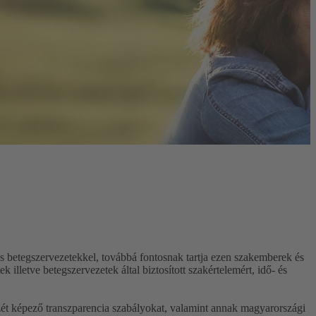
betegszervezetekkel, továbbá fontosnak tartja ezen szakemberek és
lletve betegszervezetek által biztosított szakértelemért, idő- és
zét képező transzparencia szabályokat, valamint annak magyarországi