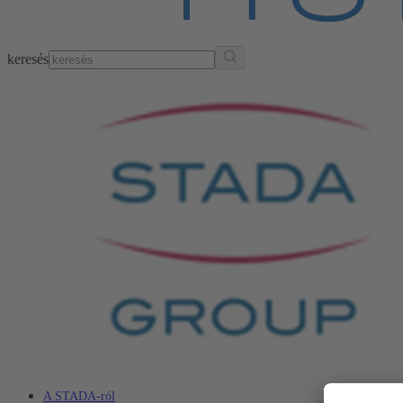
keresés
A STADA-ról