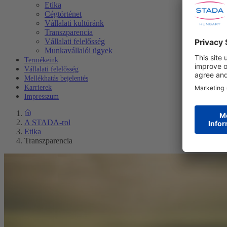
Etika
Cégtörténet
Vállalati kultúránk
Transzparencia
Vállalati felelősség
Munkavállalói ügyek
Termékeink
Vállalati felelősség
Mellékhatás bejelentés
Karrierek
Impresszum
A STADA-rol
Etika
Transzparencia