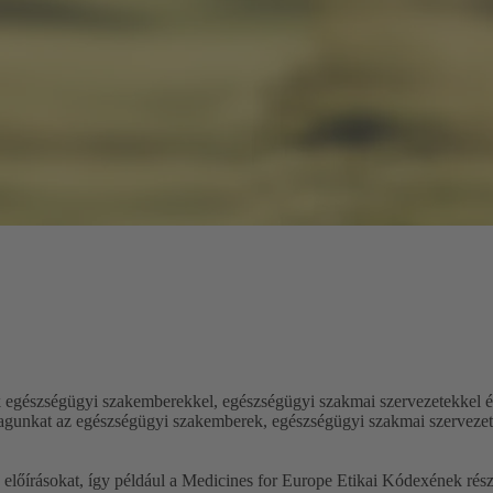
gészségügyi szakemberekkel, egészségügyi szakmai szervezetekkel és 
gunkat az egészségügyi szakemberek, egészségügyi szakmai szervezetek i
előírásokat, így például a Medicines for Europe Etikai Kódexének rés