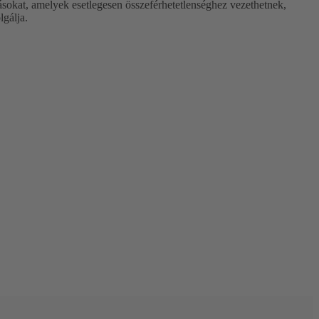
okat, amelyek esetlegesen összeférhetetlenséghez vezethetnek,
lgálja.