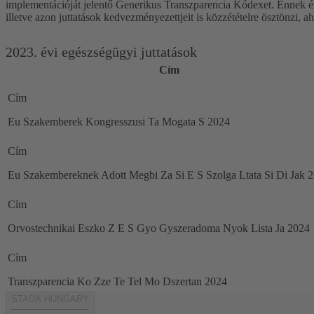
implementációját jelentő Generikus Transzparencia Kódexet. Ennek é
illetve azon juttatások kedvezményezettjeit is közzétételre ösztönzi, ah
2023. évi egészségügyi juttatások
Cím
Cím
Eu Szakemberek Kongresszusi Ta Mogata S 2024
Cím
Eu Szakembereknek Adott Megbi Za Si E S Szolga Ltata Si Di Jak 
Cím
Orvostechnikai Eszko Z E S Gyo Gyszeradoma Nyok Lista Ja 2024
Cím
Transzparencia Ko Zze Te Tel Mo Dszertan 2024
STADA HUNGARY