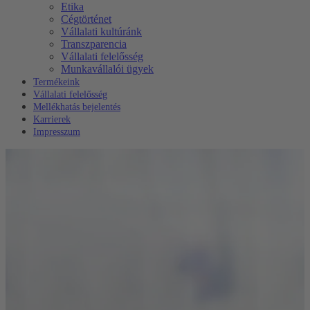
Etika
Cégtörténet
Vállalati kultúránk
Transzparencia
Vállalati felelősség
Munkavállalói ügyek
Termékeink
Vállalati felelősség
Mellékhatás bejelentés
Karrierek
Impresszum