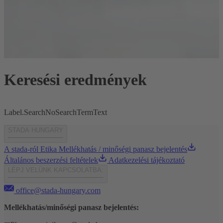
Keresési eredmények
Label.SearchNoSearchTermText
STADA HUNGARY
A stada-ról
Etika
Mellékhatás / minőségi panasz bejelentés
Általános beszerzési feltételek
Adatkezelési tájékoztató
LÉPJ VELÜNK KAPCSOLATBA:
office@stada-hungary.com
Mellékhatás/minőségi panasz bejelentés: